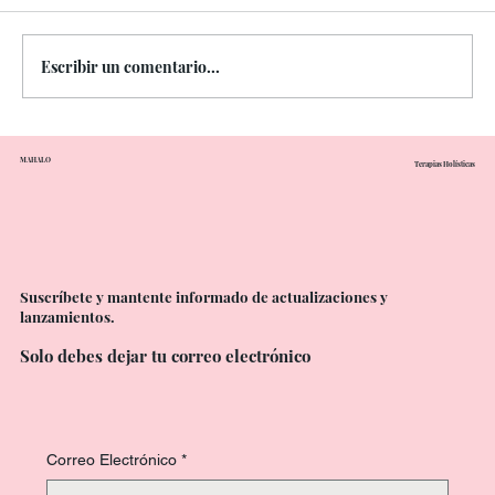
Escribir un comentario...
❄ Terapia en hielo: shock controlado,
MAHALO
Terapias Holísticas
sanación profunda
Suscríbete y mantente informado de actualizaciones y
lanzamientos.
Solo debes dejar tu correo electrónico
Correo Electrónico
*