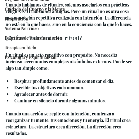
Cuando hablamos de rituales, solemos asociarlos con prácticas 
Cuidado del Cuerpo y la Mente
religiosas o tradiciones antiguas. Pero un ritual no es otra cosa 
que una acción repetitiva realizada con intención. La diferencia 
Respiración
no está en lo que haces, sino en la conciencia con la que lo haces.
Sistema Nervioso
¿Qué es realmente un ritual?
Prácticas de Transformación
Terapia en hielo
Un ritual es un acto repetitivo con propósito. No necesita 
Psicología y Espiritualidad
incienso, ceremonias complejas ni símbolos externos. Puede ser 
algo tan simple como:
Respirar profundamente antes de comenzar el día.
Escribir tus objetivos cada mañana.
Agradecer antes de dormir.
Caminar en silencio durante algunos minutos.
Cuando una acción se repite con intención, comienza a 
reorganizar tu mente, tus emociones y tu energía. El ritual crea 
estructura. La estructura crea dirección. La dirección crea 
resultados.