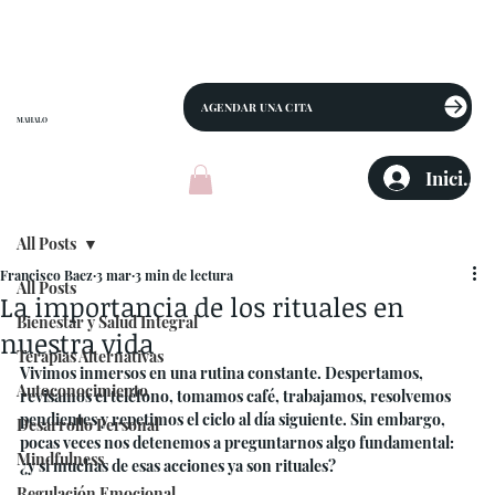
AGENDAR UNA CITA
MAHALO
Iniciar 
All Posts
Francisco Baez
3 mar
3 min de lectura
All Posts
La importancia de los rituales en
Bienestar y Salud Integral
nuestra vida
Terapias Alternativas
Vivimos inmersos en una rutina constante. Despertamos, 
Autoconocimiento
revisamos el teléfono, tomamos café, trabajamos, resolvemos 
pendientes y repetimos el ciclo al día siguiente. Sin embargo, 
Desarrollo Personal
pocas veces nos detenemos a preguntarnos algo fundamental: 
Mindfulness
¿y si muchas de esas acciones ya son rituales?
Regulación Emocional