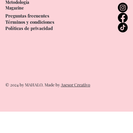
Correo electrónico:
info@mahalo-terapiasdeluz.com
Contactar
Teléfonos:
Nosotros
Terapeutas
+593 98-642-1053
Terapias
+593 99-477-3193
Metodología
Magazine
Preguntas frecuentes
Términos y condiciones
Políticas de privacidad
© 2024 by MAHALO. Made by
Asesor Creativo