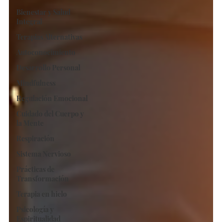
Bienestar y Salud
Integral
Terapias Alternativas
Autoconocimiento
Desarrollo Personal
Mindfulness
Regulación Emocional
Cuidado del Cuerpo y
la Mente
Respiración
Sistema Nervioso
Prácticas de
Transformación
Terapia en hielo
Psicología y
Espiritualidad