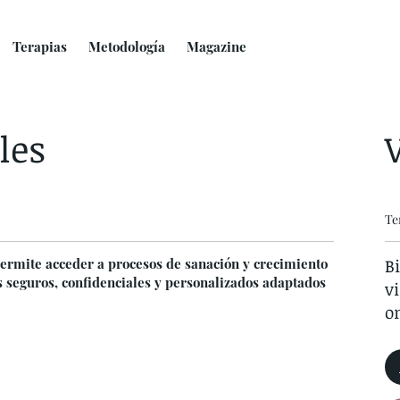
Terapias
Metodología
Magazine
les
Te
B
 permite acceder a procesos de sanación y crecimiento
s seguros, confidenciales y personalizados adaptados
v
on