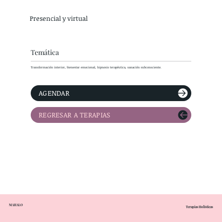
Presencial y virtual
Temática
Transformación interior, bienestar emocional, hipnosis terapéutica, sanación subconsciente.
AGENDAR
REGRESAR A TERAPIAS
MAHALO
Terapias Holísticas