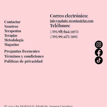
Correo electrónico:
info@mahalo-terapiasdeluz.com
Contactar
Teléfonos:
Nosotros
Terapeutas
+593 98-642-1053
Terapias
+593 99-477-3193
Metodología
Magazine
Preguntas frecuentes
Términos y condiciones
Políticas de privacidad
© 2024 by MAHALO. Made by
Asesor Creativo