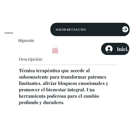
AGENDAR UNA CITA
MAHALO
Hipnosis
Iniciar 
Descripción:
Técnica terapéutica que accede al
subconsciente para transformar patrones
limitantes, aliviar bloqueos emocionales y
promover el bienestar integral. Una
herramienta poderosa para el cambio
profundo y duradero.