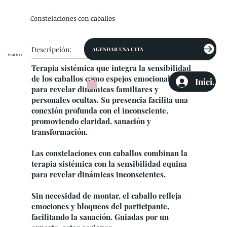
Constelaciones con caballos
Descripción:
AGENDAR UNA CITA
MAHALO
Terapia sistémica que integra la sensibilidad
de los caballos como espejos emocionales
Iniciar 
para revelar dinámicas familiares y
personales ocultas. Su presencia facilita una
conexión profunda con el inconsciente,
promoviendo claridad, sanación y
transformación.
Las constelaciones con caballos combinan la
terapia sistémica con la sensibilidad equina
para revelar dinámicas inconscientes.
Sin necesidad de montar, el caballo refleja
emociones y bloqueos del participante,
facilitando la sanación. Guiadas por un