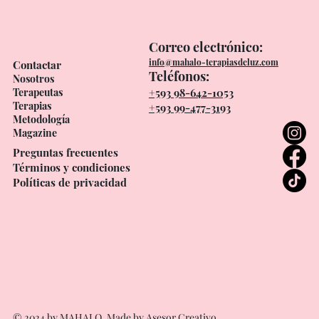
Correo electrónico:
info@mahalo-terapiasdeluz.com
Contactar
Teléfonos:
Nosotros
Terapeutas
+593 98-642-1053
Terapias
+593 99-477-3193
Metodología
Magazine
Preguntas frecuentes
Términos y condiciones
Políticas de privacidad
© 2024 by MAHALO. Made by
Asesor Creativo