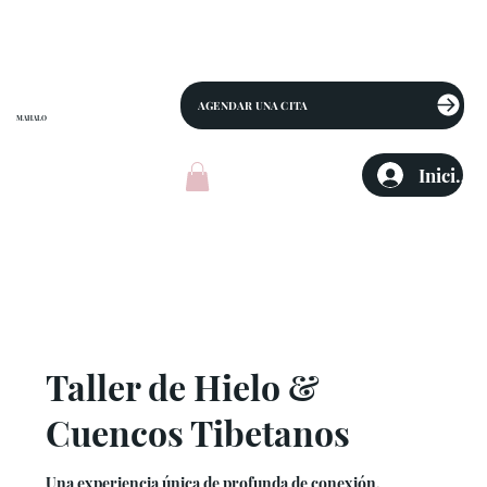
AGENDAR UNA CITA
MAHALO
Iniciar 
Taller de Hielo &
Cuencos Tibetanos
Una experiencia única de profunda de conexión,