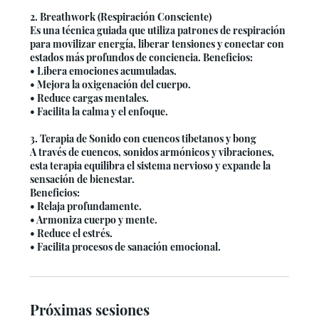
2. Breathwork (Respiración Consciente)
Es una técnica guiada que utiliza patrones de respiración
para movilizar energía, liberar tensiones y conectar con
estados más profundos de conciencia. Beneficios:
• Libera emociones acumuladas.
• Mejora la oxigenación del cuerpo.
• Reduce cargas mentales.
• Facilita la calma y el enfoque.
3. Terapia de Sonido con cuencos tibetanos y bong
A través de cuencos, sonidos armónicos y vibraciones,
esta terapia equilibra el sistema nervioso y expande la
sensación de bienestar.
Beneficios:
• Relaja profundamente.
• Armoniza cuerpo y mente.
• Reduce el estrés.
• Facilita procesos de sanación emocional.
Próximas sesiones