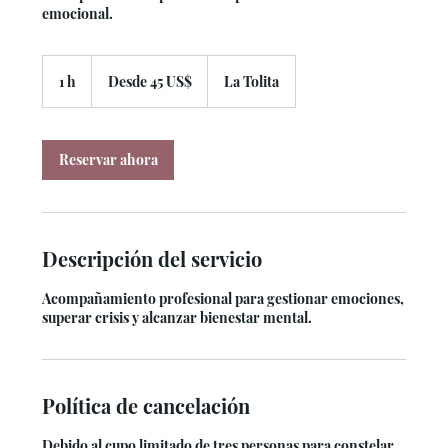
emocional.
Desde
45
1 h
1
Desde 45 US$
La Tolita
dólares
estadounidenses
Reservar ahora
Descripción del servicio
Acompañamiento profesional para gestionar emociones,
superar crisis y alcanzar bienestar mental.
Política de cancelación
Debido al cupo limitado de tres personas para constelar