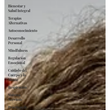
Bienestar y
Salud Integral
Terapias
Alternativas
Autoconocimiento
Desarrollo
Personal
Mindfulness
Regulación
Emocional
Cuidado del
Cuerpo y la
Mente
Respiración
Sistema
Nervioso
Prácticas de