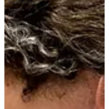
Transformación
Terapia en
hielo
Psicología y
Espiritualidad